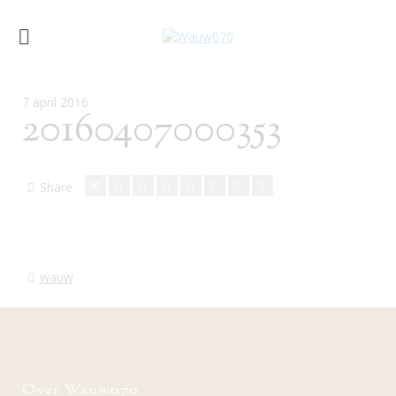
7 april 2016
20160407000353
Share
wauw
Over Wauw070