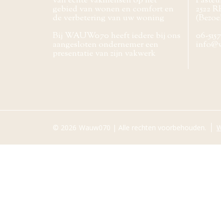
van echte vakmensen op het
Pasteur
gebied van wonen en comfort en
2522 R
de verbetering van uw woning
(Bezoe
Bij WAUW070 heeft iedere bij ons
06-515
aangesloten ondernemer een
info@
presentatie van zijn vakwerk
© 2026
Wauw070 | Alle rechten voorbehouden.
W