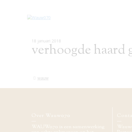
18 januari 2018
verhoogde haard g
wauw
Over Wauw070
Conta
WAUW070 is een samenwerking
Wauw