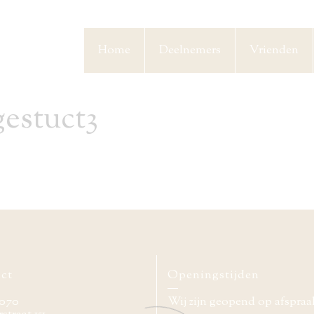
Home
Deelnemers
Vrienden
estuct3
ct
Openingstijden
070
Wij zijn geopend op afspraa