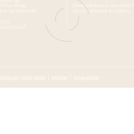
straat 151
H Den Haag
Uiteraard kunt u ons altijd 
ken op afspraak)
om een afspraak te maken.
77371
wauw070.nl
ebdesign Vanoo Media
Sitemap
Privacybeleid