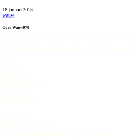
18 januari 2018
wauw
Over Wauw070
WAUW070 is een samenwerking van echte vakmensen op het gebied van wonen
Bij WAUW070 heeft iedere bij ons aangesloten ondernemer een presentatie va
Contact
Wauw070
Pasteurstraat 151
2522 RH Den Haag
(Bezoeken op afspraak)
06-51577371
info@wauw070.nl
Openingstijden
Wij zijn geopend op afspraak!
Uiteraard kunt u ons altijd bellen om een afspraak te maken.