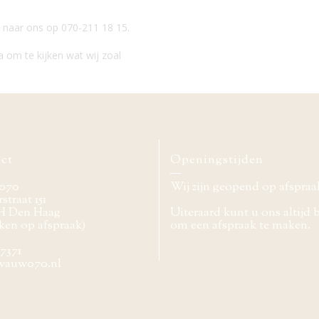
 naar ons op 070-211 18 15.
 om te kijken wat wij zoal
ct
Openingstijden
070
Wij zijn geopend op afspraa
straat 151
H Den Haag
Uiteraard kunt u ons altijd 
ken op afspraak)
om een afspraak te maken.
77371
wauw070.nl