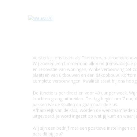
Versterk jij ons team als Timmerman allround(renova
Wij zoeken een timmerman allround (renovatie)die 
en renovatie van woningen, Winkelverbouwing tot co
plaatsen van uitbouwen en een dakopbouw. Kortom v
complete verbouwingen. Kwaliteit staat bij ons hoog
De functie is per direct en voor 40 uur per week. Wij
krachten graag uitbreiden. De dag begint om 7 uur, 
pakken we de spullen en gaan naar de klus.
Afhankelijk van de klus, worden de werkzaamheden z
uitgevoerd. Je word ingezet op wat jij kunt en waar j
Wij zijn een bedrijf met een positieve instellingen en
past dit bij jou?