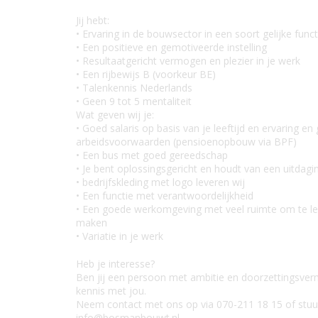
Jij hebt:
• Ervaring in de bouwsector in een soort gelijke funct
• Een positieve en gemotiveerde instelling
• Resultaatgericht vermogen en plezier in je werk
• Een rijbewijs B (voorkeur BE)
• Talenkennis Nederlands
• Geen 9 tot 5 mentaliteit
Wat geven wij je:
• Goed salaris op basis van je leeftijd en ervaring e
arbeidsvoorwaarden (pensioenopbouw via BPF)
• Een bus met goed gereedschap
• Je bent oplossingsgericht en houdt van een uitdagi
• bedrijfskleding met logo leveren wij
• Een functie met verantwoordelijkheid
• Een goede werkomgeving met veel ruimte om te lere
maken
• Variatie in je werk
Heb je interesse?
Ben jij een persoon met ambitie en doorzettingsv
kennis met jou.
Neem contact met ons op via 070-211 18 15 of stuu
info@bosmanbouwt.nl.