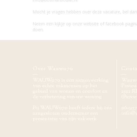
Mocht je vragen hebben over deze vacature, bel dan
Neem een kijkje op onze website of facebook pagina
doen.
Over Wauw070
Conta
WAUW070 is een samenwerking
Wauw
van echte vakmensen op het
Pasteur
gebied van wonen en comfort en
2522 R
de verbetering van uw woning
(Bezoe
Bij WAUW070 heeft iedere bij ons
06-515
aangesloten ondernemer een
info@
presentatie van zijn vakwerk