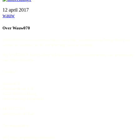
12 april 2017
wauw
Over Wauw070
WAUW070 is een samenwerking van echte vakmensen op het gebied van
wonen en comfort en de verbetering van uw woning
Bij WAUW070 heeft iedere bij ons aangesloten ondernemer een presentatie
van zijn vakwerk
Contact
Wauw070
Pasteurstraat 151
2522 RH Den Haag
(Bezoeken op afspraak)
06-51577371
info@wauw070.nl
Openingstijden
Wij zijn geopend op afspraak!