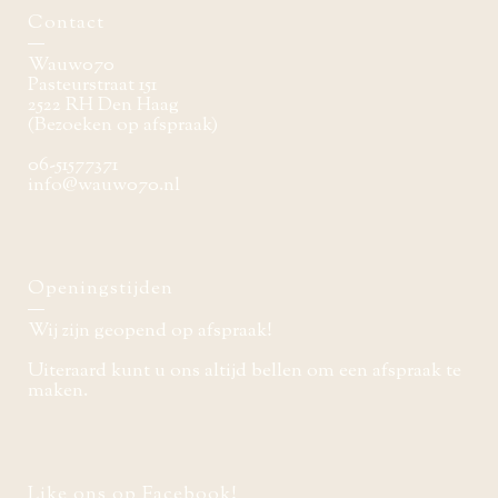
Contact
Wauw070
Pasteurstraat 151
2522 RH Den Haag
(Bezoeken op afspraak)
06-51577371
info@wauw070.nl
Openingstijden
Wij zijn geopend op afspraak!
Uiteraard kunt u ons altijd bellen om een afspraak te
maken.
Like ons op Facebook!