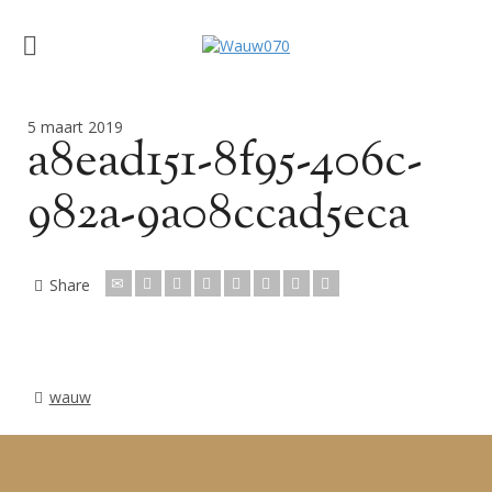
5 maart 2019
a8ead151-8f95-406c-
982a-9a08ccad5eca
Share
wauw