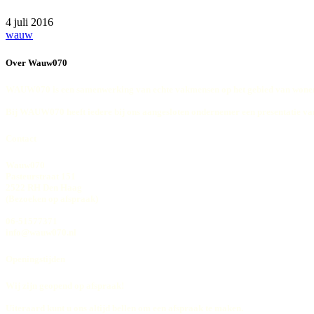
4 juli 2016
wauw
Over Wauw070
WAUW070 is een samenwerking van echte vakmensen op het gebied van wonen
Bij WAUW070 heeft iedere bij ons aangesloten ondernemer een presentatie va
Contact
Wauw070
Pasteurstraat 151
2522 RH Den Haag
(Bezoeken op afspraak)
06-51577371
info@wauw070.nl
Openingstijden
Wij zijn geopend op afspraak!
Uiteraard kunt u ons altijd bellen om een afspraak te maken.