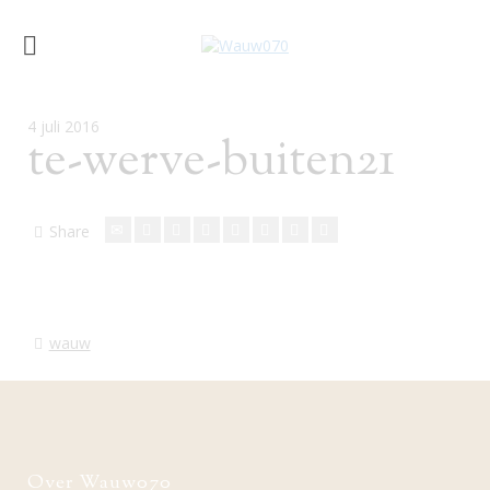
4 juli 2016
te-werve-buiten21
Share
wauw
Over Wauw070