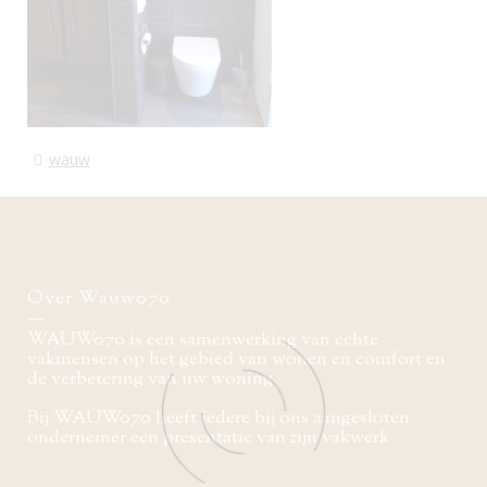
wauw
Over Wauw070
WAUW070 is een samenwerking van echte
vakmensen op het gebied van wonen en comfort en
de verbetering van uw woning
Bij WAUW070 heeft iedere bij ons aangesloten
ondernemer een presentatie van zijn vakwerk