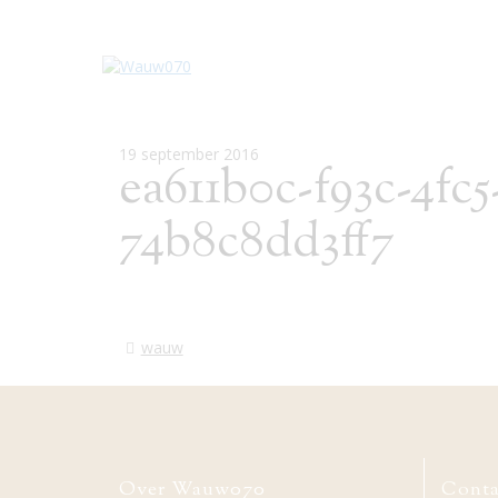
19 september 2016
ea611b0c-f93c-4fc5
74b8c8dd3ff7
wauw
Over Wauw070
Conta