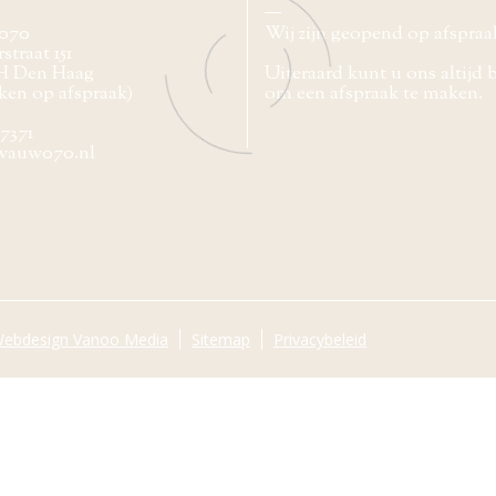
070
Wij zijn geopend op afspraa
straat 151
H Den Haag
Uiteraard kunt u ons altijd 
ken op afspraak)
om een afspraak te maken.
77371
wauw070.nl
ebdesign Vanoo Media
Sitemap
Privacybeleid