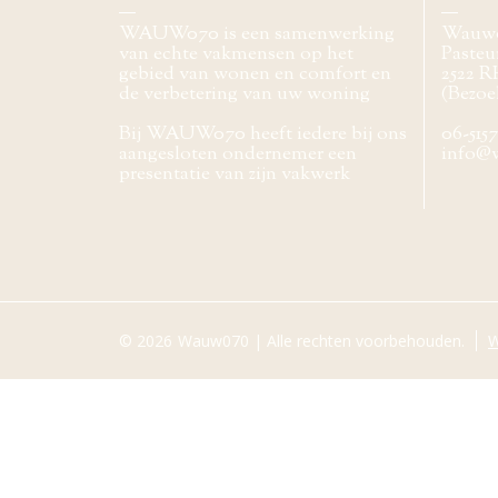
WAUW070 is een samenwerking
Wauw
van echte vakmensen op het
Pasteur
gebied van wonen en comfort en
2522 R
de verbetering van uw woning
(Bezoe
Bij WAUW070 heeft iedere bij ons
06-515
aangesloten ondernemer een
info@
presentatie van zijn vakwerk
© 2026
Wauw070 | Alle rechten voorbehouden.
W