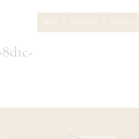
Home
Deelnemers
Vrienden
-8d1c-
ct
Openingstijden