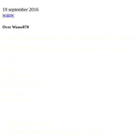
19 september 2016
wauw
Over Wauw070
WAUW070 is een samenwerking van echte vakmensen op het gebied van wonen
Bij WAUW070 heeft iedere bij ons aangesloten ondernemer een presentatie va
Contact
Wauw070
Pasteurstraat 151
2522 RH Den Haag
(Bezoeken op afspraak)
06-51577371
info@wauw070.nl
Openingstijden
Wij zijn geopend op afspraak!
Uiteraard kunt u ons altijd bellen om een afspraak te maken.