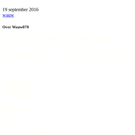
19 september 2016
wauw
Over Wauw070
WAUW070 is een samenwerking van echte vakmensen op het gebied van
wonen en comfort en de verbetering van uw woning
Bij WAUW070 heeft iedere bij ons aangesloten ondernemer een presentatie
van zijn vakwerk
Contact
Wauw070
Pasteurstraat 151
2522 RH Den Haag
(Bezoeken op afspraak)
06-51577371
info@wauw070.nl
Openingstijden
Wij zijn geopend op afspraak!