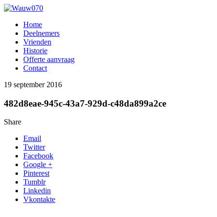
Home
Deelnemers
Vrienden
Historie
Offerte aanvraag
Contact
19 september 2016
482d8eae-945c-43a7-929d-c48da899a2ce
Share
Email
Twitter
Facebook
Google +
Pinterest
Tumblr
Linkedin
Vkontakte