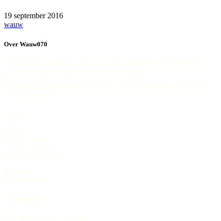
19 september 2016
wauw
Over Wauw070
WAUW070 is een samenwerking van echte vakmensen op het gebied van
wonen en comfort en de verbetering van uw woning
Bij WAUW070 heeft iedere bij ons aangesloten ondernemer een presentatie
van zijn vakwerk
Contact
Wauw070
Pasteurstraat 151
2522 RH Den Haag
(Bezoeken op afspraak)
06-51577371
info@wauw070.nl
Openingstijden
Wij zijn geopend op afspraak!