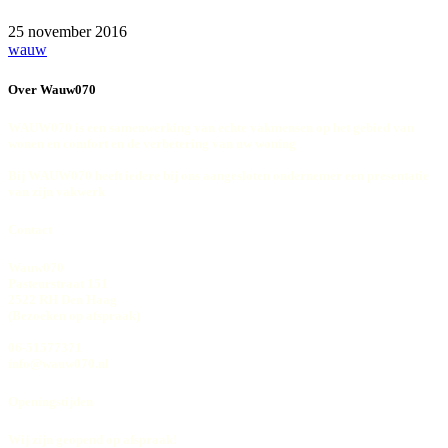
25 november 2016
wauw
Over Wauw070
WAUW070 is een samenwerking van echte vakmensen op het gebied van
wonen en comfort en de verbetering van uw woning
Bij WAUW070 heeft iedere bij ons aangesloten ondernemer een presentatie
van zijn vakwerk
Contact
Wauw070
Pasteurstraat 151
2522 RH Den Haag
(Bezoeken op afspraak)
06-51577371
info@wauw070.nl
Openingstijden
Wij zijn geopend op afspraak!