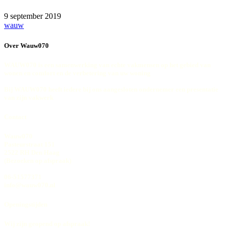
9 september 2019
wauw
Over Wauw070
WAUW070 is een samenwerking van echte vakmensen op het gebied van
wonen en comfort en de verbetering van uw woning
Bij WAUW070 heeft iedere bij ons aangesloten ondernemer een presentatie
van zijn vakwerk
Contact
Wauw070
Pasteurstraat 151
2522 RH Den Haag
(Bezoeken op afspraak)
06-51577371
info@wauw070.nl
Openingstijden
Wij zijn geopend op afspraak!