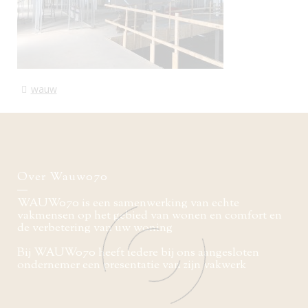
wauw
Over Wauw070
WAUW070 is een samenwerking van echte
vakmensen op het gebied van wonen en comfort en
de verbetering van uw woning
Bij WAUW070 heeft iedere bij ons aangesloten
ondernemer een presentatie van zijn vakwerk