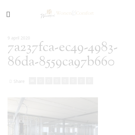
9 april 2020
7a237fca-ec49-4983-
86da-8559ca97b660
Share