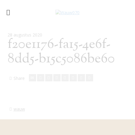
28 augustus 2020
f20e1176-fa15-4e6f-
8dd5-b15c5086be60
Share
wauw