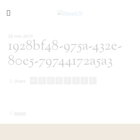
28 mei 2019
1928bf48-975a-432e-
80e5-79744172a5a3
Share
wauw