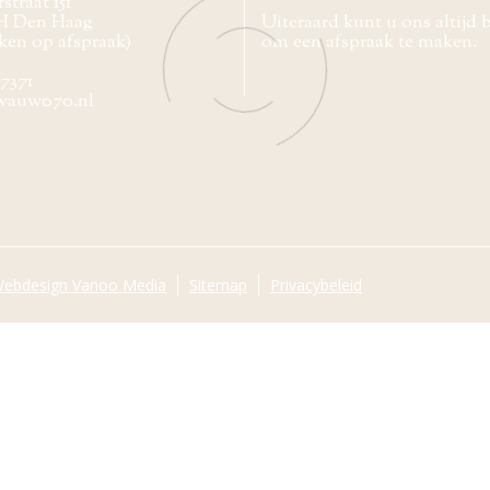
straat 151
H Den Haag
Uiteraard kunt u ons altijd 
ken op afspraak)
om een afspraak te maken.
77371
wauw070.nl
ebdesign Vanoo Media
Sitemap
Privacybeleid