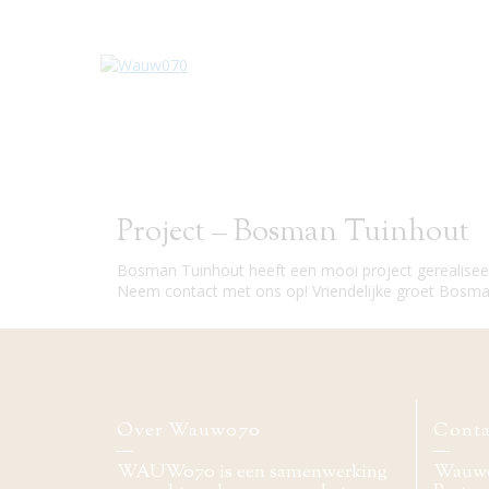
Project – Bosman Tuinhout
Bosman Tuinhout heeft een mooi project gerealiseer
Neem contact met ons op! Vriendelijke groet Bosma
Over Wauw070
Conta
WAUW070 is een samenwerking
Wauw