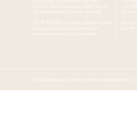
van echte vakmensen op het
Pasteur
gebied van wonen en comfort en
2522 R
de verbetering van uw woning
(Bezoe
Bij WAUW070 heeft iedere bij ons
06-515
aangesloten ondernemer een
info@
presentatie van zijn vakwerk
© 2026
Wauw070 | Alle rechten voorbehouden.
W