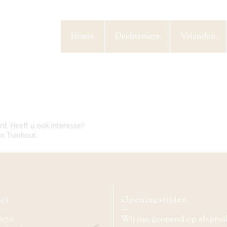
Home
Deelnemers
Vrienden
d. Heeft u ook interesse?
n Tuinhout.
ct
Openingstijden
070
Wij zijn geopend op afspraa