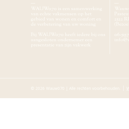
WAUW070 is een samenwerking
Wauw
van echte vakmensen op het
Pasteur
gebied van wonen en comfort en
2522 R
de verbetering van uw woning
(Bezoe
Bij WAUW070 heeft iedere bij ons
06-515
aangesloten ondernemer een
info@
presentatie van zijn vakwerk
© 2026
Wauw070 | Alle rechten voorbehouden.
W