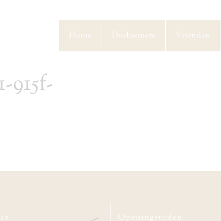
Home
Deelnemers
Vrienden
-915f-
ct
Openingstijden