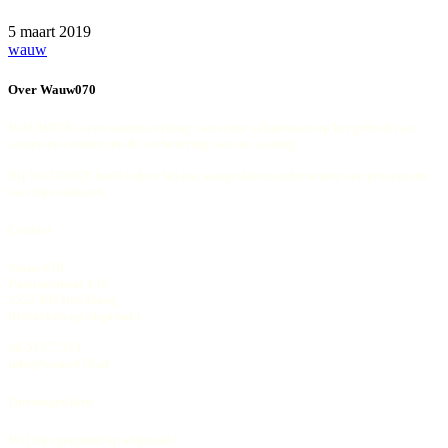
5 maart 2019
wauw
Over Wauw070
WAUW070 is een samenwerking van echte vakmensen op het gebied van
wonen en comfort en de verbetering van uw woning
Bij WAUW070 heeft iedere bij ons aangesloten ondernemer een presentatie
van zijn vakwerk
Contact
Wauw070
Pasteurstraat 151
2522 RH Den Haag
(Bezoeken op afspraak)
06-51577371
info@wauw070.nl
Openingstijden
Wij zijn geopend op afspraak!