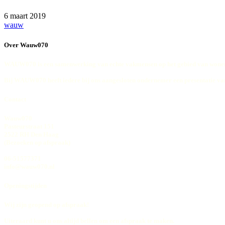
6 maart 2019
wauw
Over Wauw070
WAUW070 is een samenwerking van echte vakmensen op het gebied van wonen
Bij WAUW070 heeft iedere bij ons aangesloten ondernemer een presentatie va
Contact
Wauw070
Pasteurstraat 151
2522 RH Den Haag
(Bezoeken op afspraak)
06-51577371
info@wauw070.nl
Openingstijden
Wij zijn geopend op afspraak!
Uiteraard kunt u ons altijd bellen om een afspraak te maken.