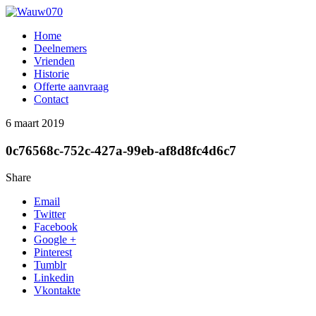
Home
Deelnemers
Vrienden
Historie
Offerte aanvraag
Contact
6 maart 2019
0c76568c-752c-427a-99eb-af8d8fc4d6c7
Share
Email
Twitter
Facebook
Google +
Pinterest
Tumblr
Linkedin
Vkontakte