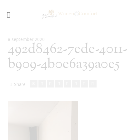
8 september 2020
492d8462-7ede-4011-
b909-4b0e6a39a0e5
Share