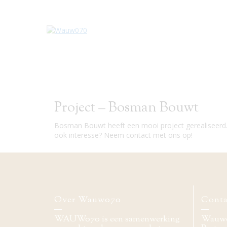
Project – Bosman Bouwt
Bosman Bouwt heeft een mooi project gerealiseerd. 
ook interesse? Neem contact met ons op!
Over Wauw070
Conta
WAUW070 is een samenwerking
Wauw