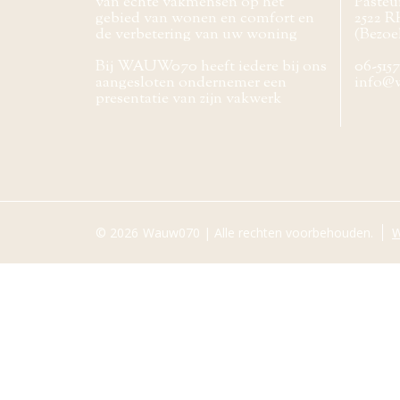
van echte vakmensen op het
Pasteur
gebied van wonen en comfort en
2522 R
de verbetering van uw woning
(Bezoe
Bij WAUW070 heeft iedere bij ons
06-515
aangesloten ondernemer een
info@
presentatie van zijn vakwerk
© 2026
Wauw070 | Alle rechten voorbehouden.
W