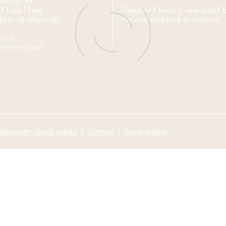
straat 151
H Den Haag
Uiteraard kunt u ons altijd 
ken op afspraak)
om een afspraak te maken.
77371
wauw070.nl
ebdesign Vanoo Media
Sitemap
Privacybeleid