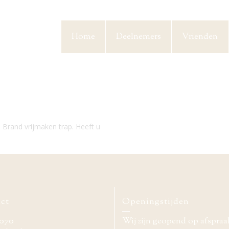
Home
Deelnemers
Vrienden
Brand vrijmaken trap. Heeft u
ct
Openingstijden
070
Wij zijn geopend op afspraa