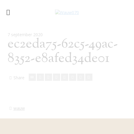
7 september 2020
ec2eda75-62c5-49ac-
8352-e8afed34de01
Share
wauw