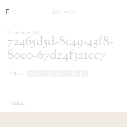
7 september 2020
72465d5d-8c49-43f8-
80e0-67d24f321ec7
Share
wauw