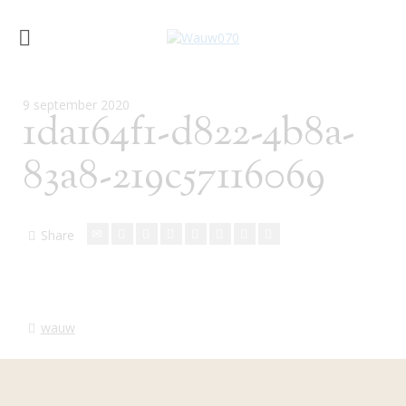
9 september 2020
1da164f1-d822-4b8a-
83a8-219c57116069
Share
wauw