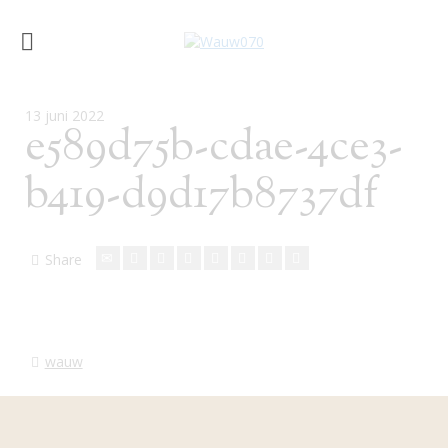
13 juni 2022
e589d75b-cdae-4ce3-
b419-d9d17b8737df
Share
wauw