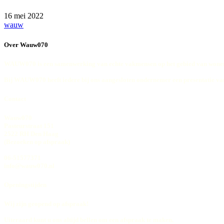
16 mei 2022
wauw
Over Wauw070
WAUW070 is een samenwerking van echte vakmensen op het gebied van wonen
Bij WAUW070 heeft iedere bij ons aangesloten ondernemer een presentatie va
Contact
Wauw070
Pasteurstraat 151
2522 RH Den Haag
(Bezoeken op afspraak)
06-51577371
info@wauw070.nl
Openingstijden
Wij zijn geopend op afspraak!
Uiteraard kunt u ons altijd bellen om een afspraak te maken.