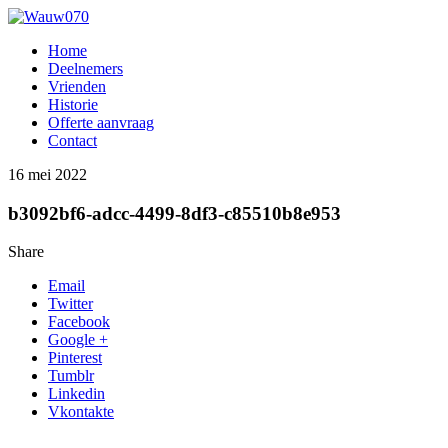
Home
Deelnemers
Vrienden
Historie
Offerte aanvraag
Contact
16 mei 2022
b3092bf6-adcc-4499-8df3-c85510b8e953
Share
Email
Twitter
Facebook
Google +
Pinterest
Tumblr
Linkedin
Vkontakte