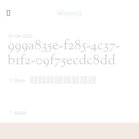
16 mei 2022
999a835e-f285-4c37-
b1f2-09f75ecdc8dd
Share
wauw