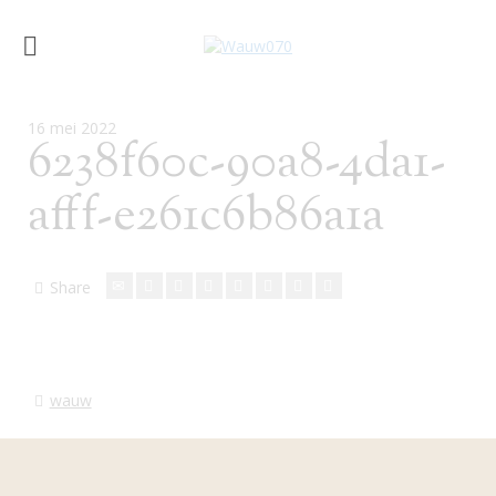
16 mei 2022
6238f60c-90a8-4da1-
afff-e261c6b86a1a
Share
wauw