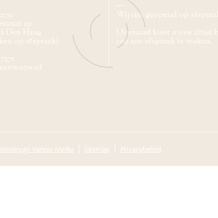
070
Wij zijn geopend op afspraa
straat 151
H Den Haag
Uiteraard kunt u ons altijd 
ken op afspraak)
om een afspraak te maken.
77371
wauw070.nl
ebdesign Vanoo Media
Sitemap
Privacybeleid