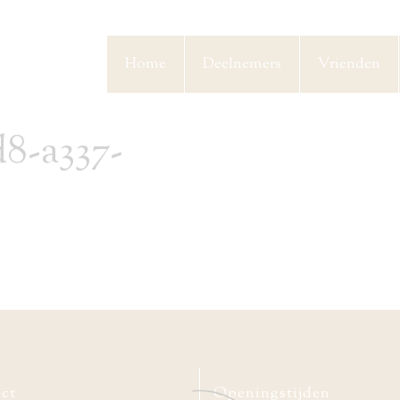
Home
Deelnemers
Vrienden
8-a337-
ct
Openingstijden