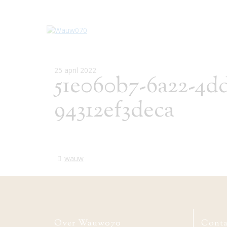
25 april 2022
51e060b7-6a22-4dd
94312ef3deca
wauw
Over Wauw070
Conta