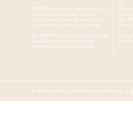
WAUW070 is een samenwerking
Wauw
van echte vakmensen op het
Pasteur
gebied van wonen en comfort en
2522 R
de verbetering van uw woning
(Bezoe
Bij WAUW070 heeft iedere bij ons
06-515
aangesloten ondernemer een
info@
presentatie van zijn vakwerk
© 2026
Wauw070 | Alle rechten voorbehouden.
W