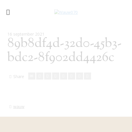
16 september 2021
89b8df4d-32d0-45b3-
bdc2-8f902dd4426c
Share
wauw