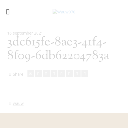
16 september 2021
3dc615fe-8ae3-41f4-
8f09-6db62204783a
Share
wauw