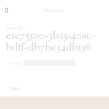
29 juni 2021
e1e75500-3b33-40ac-
bdff-db7be34db156
Share
wauw