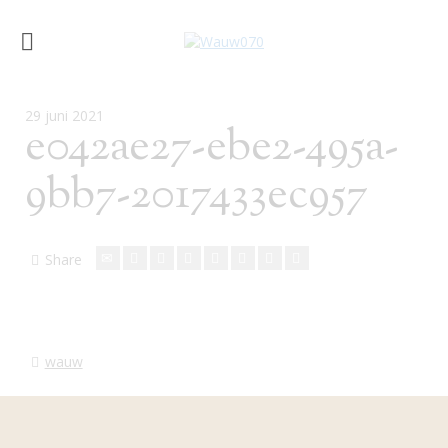
29 juni 2021
e042ae27-ebe2-495a-
9bb7-2017433ec957
Share
wauw