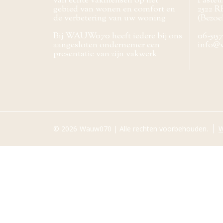
van echte vakmensen op het
Pasteur
gebied van wonen en comfort en
2522 R
de verbetering van uw woning
(Bezoe
Bij WAUW070 heeft iedere bij ons
06-515
aangesloten ondernemer een
info@
presentatie van zijn vakwerk
© 2026
Wauw070 | Alle rechten voorbehouden.
W