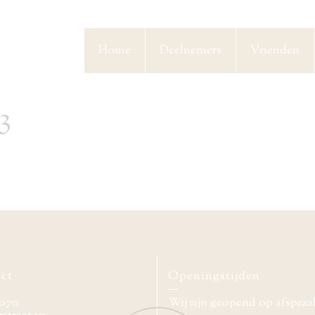
Home
Deelnemers
Vrienden
3
ct
Openingstijden
070
Wij zijn geopend op afspraa