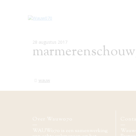
28 augustus 2017
marmerenschouw
wauw
Over Wauw070
Conta
WAUW070 is een samenwerking
Wauw