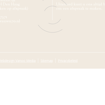
straat 151
H Den Haag
Uiteraard kunt u ons altijd 
ken op afspraak)
om een afspraak te maken.
77371
wauw070.nl
ebdesign Vanoo Media
Sitemap
Privacybeleid