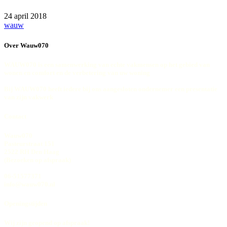
24 april 2018
wauw
Over Wauw070
WAUW070 is een samenwerking van echte vakmensen op het gebied van
wonen en comfort en de verbetering van uw woning
Bij WAUW070 heeft iedere bij ons aangesloten ondernemer een presentatie
van zijn vakwerk
Contact
Wauw070
Pasteurstraat 151
2522 RH Den Haag
(Bezoeken op afspraak)
06-51577371
info@wauw070.nl
Openingstijden
Wij zijn geopend op afspraak!