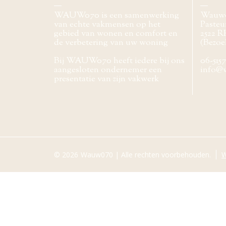
WAUW070 is een samenwerking
Wauw
van echte vakmensen op het
Pasteur
gebied van wonen en comfort en
2522 R
de verbetering van uw woning
(Bezoe
Bij WAUW070 heeft iedere bij ons
06-515
aangesloten ondernemer een
info@
presentatie van zijn vakwerk
© 2026
Wauw070 | Alle rechten voorbehouden.
W