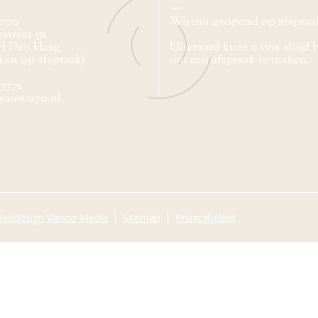
070
Wij zijn geopend op afspraa
straat 151
H Den Haag
Uiteraard kunt u ons altijd 
ken op afspraak)
om een afspraak te maken.
77371
wauw070.nl
ebdesign Vanoo Media
Sitemap
Privacybeleid