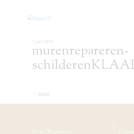
3 juni 2016
murenrepareren-
schilderenKLAAR
wauw
Over Wauw070
Conta