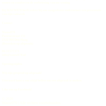
wonen en comfort en de verbetering van uw woning
Bij WAUW070 heeft iedere bij ons aangesloten ondernemer een presentatie
van zijn vakwerk
Contact
Wauw070
Pasteurstraat 151
2522 RH Den Haag
(Bezoeken op afspraak)
06-51577371
info@wauw070.nl
Openingstijden
Wij zijn geopend op afspraak!
Uiteraard kunt u ons altijd bellen om een afspraak te maken.
Like ons op Facebook!
© 2026
Wauw070 | Alle rechten voorbehouden.