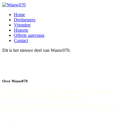
Home
Deelnemers
Vrienden
Historie
Offerte aanvraag
Contact
Dit is het nieuwe deel van Wauw070.
Over Wauw070
WAUW070 is een samenwerking van echte vakmensen op het gebied van
wonen en comfort en de verbetering van uw woning
Bij WAUW070 heeft iedere bij ons aangesloten ondernemer een presentatie
van zijn vakwerk
Contact