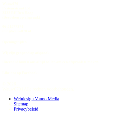
Wauw070
Pasteurstraat 151
2522 RH Den Haag
(Bezoeken op afspraak)
06-51577371
info@wauw070.nl
Openingstijden
Wij zijn geopend op afspraak!
Uiteraard kunt u ons altijd bellen om een afspraak te maken.
Like ons op Facebook!
© 2026
Wauw070 | Alle rechten voorbehouden.
Webdesign Vanoo Media
Sitemap
Privacybeleid