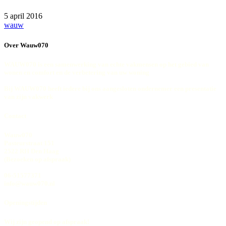
5 april 2016
wauw
Over Wauw070
WAUW070 is een samenwerking van echte vakmensen op het gebied van
wonen en comfort en de verbetering van uw woning
Bij WAUW070 heeft iedere bij ons aangesloten ondernemer een presentatie
van zijn vakwerk
Contact
Wauw070
Pasteurstraat 151
2522 RH Den Haag
(Bezoeken op afspraak)
06-51577371
info@wauw070.nl
Openingstijden
Wij zijn geopend op afspraak!