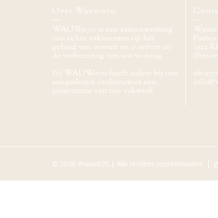
Over Wauw070
Conta
WAUW070 is een samenwerking
Wauw
van echte vakmensen op het
Pasteur
gebied van wonen en comfort en
2522 R
de verbetering van uw woning
(Bezoe
Bij WAUW070 heeft iedere bij ons
06-515
aangesloten ondernemer een
info@
presentatie van zijn vakwerk
© 2026
Wauw070 | Alle rechten voorbehouden.
W