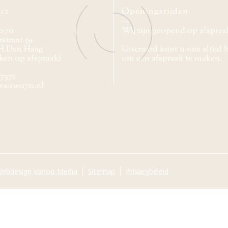
ct
Openingstijden
070
Wij zijn geopend op afspraa
straat 151
H Den Haag
Uiteraard kunt u ons altijd 
ken op afspraak)
om een afspraak te maken.
77371
wauw070.nl
ebdesign Vanoo Media
Sitemap
Privacybeleid