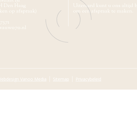
straat 151
H Den Haag
Uiteraard kunt u ons altijd 
ken op afspraak)
om een afspraak te maken.
77371
wauw070.nl
ebdesign Vanoo Media
Sitemap
Privacybeleid