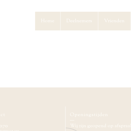
Home
Deelnemers
Vrienden
ct
Openingstijden
070
Wij zijn geopend op afspraa