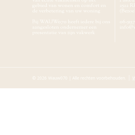
van echte vakmensen op het
Pasteur
gebied van wonen en comfort en
2522 R
de verbetering van uw woning
(Bezoe
Bij WAUW070 heeft iedere bij ons
06-515
aangesloten ondernemer een
info@
presentatie van zijn vakwerk
© 2026
Wauw070 | Alle rechten voorbehouden.
W