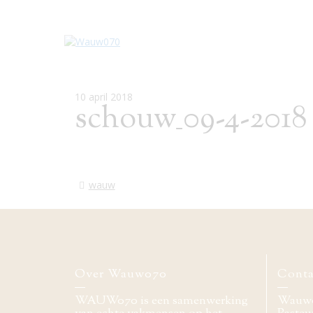
10 april 2018
schouw_09-4-2018
wauw
Over Wauw070
Conta
WAUW070 is een samenwerking
Wauw