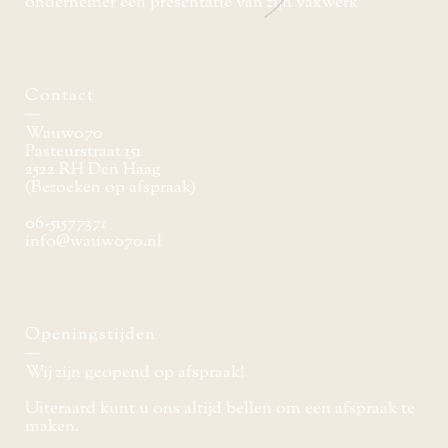
ondernemer een presentatie van zijn vakwerk
Contact
Wauw070
Pasteurstraat 151
2522 RH Den Haag
(Bezoeken op afspraak)
06-51577371
info@wauw070.nl
Openingstijden
Wij zijn geopend op afspraak!
Uiteraard kunt u ons altijd bellen om een afspraak te
maken.