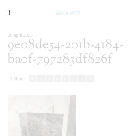
20 april 2020
9e08de54-201b-4184-
ba0f-797283df826f
Share