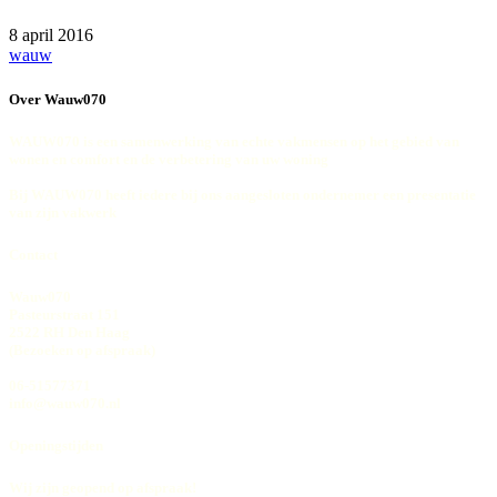
8 april 2016
wauw
Over Wauw070
WAUW070 is een samenwerking van echte vakmensen op het gebied van
wonen en comfort en de verbetering van uw woning
Bij WAUW070 heeft iedere bij ons aangesloten ondernemer een presentatie
van zijn vakwerk
Contact
Wauw070
Pasteurstraat 151
2522 RH Den Haag
(Bezoeken op afspraak)
06-51577371
info@wauw070.nl
Openingstijden
Wij zijn geopend op afspraak!