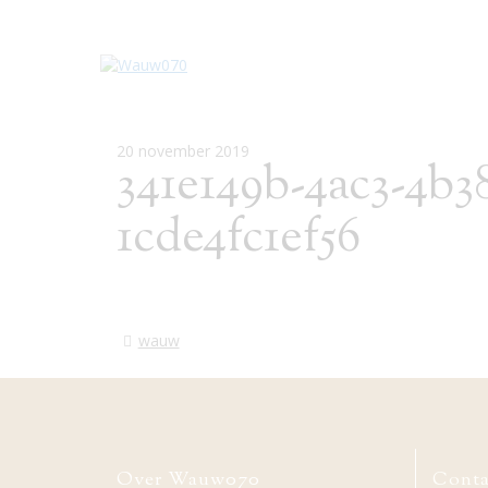
20 november 2019
341e149b-4ac3-4b3
1cde4fc1ef56
wauw
Over Wauw070
Conta