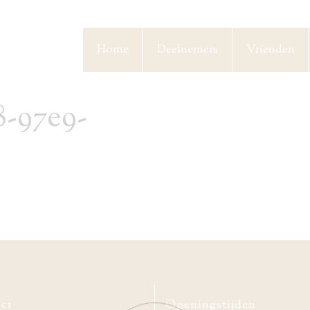
Home
Deelnemers
Vrienden
8-97e9-
ct
Openingstijden