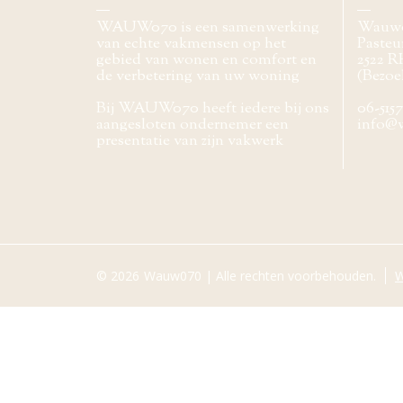
WAUW070 is een samenwerking
Wauw
van echte vakmensen op het
Pasteur
gebied van wonen en comfort en
2522 R
de verbetering van uw woning
(Bezoe
Bij WAUW070 heeft iedere bij ons
06-515
aangesloten ondernemer een
info@
presentatie van zijn vakwerk
© 2026
Wauw070 | Alle rechten voorbehouden.
W