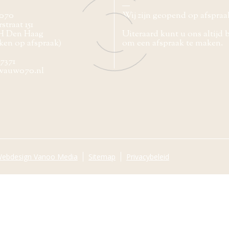
070
Wij zijn geopend op afspraa
straat 151
H Den Haag
Uiteraard kunt u ons altijd 
ken op afspraak)
om een afspraak te maken.
77371
wauw070.nl
ebdesign Vanoo Media
Sitemap
Privacybeleid