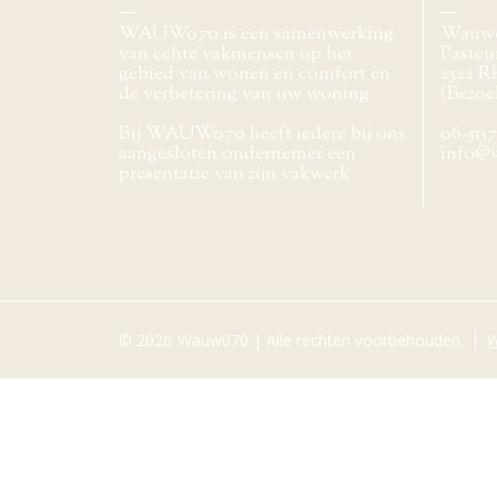
WAUW070 is een samenwerking
Wauw
van echte vakmensen op het
Pasteur
gebied van wonen en comfort en
2522 R
de verbetering van uw woning
(Bezoe
Bij WAUW070 heeft iedere bij ons
06-515
aangesloten ondernemer een
info@
presentatie van zijn vakwerk
© 2026
Wauw070 | Alle rechten voorbehouden.
W