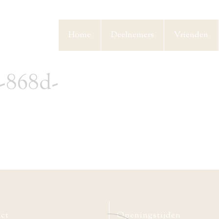
Home
Deelnemers
Vrienden
3-868d-
ct
Openingstijden