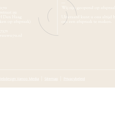
070
Wij zijn geopend op afspraa
straat 151
H Den Haag
Uiteraard kunt u ons altijd 
ken op afspraak)
om een afspraak te maken.
77371
wauw070.nl
ebdesign Vanoo Media
Sitemap
Privacybeleid