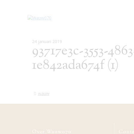
24 januari 2019
93717e3c-3553-486
1e842ada674f (1)
wauw
Over Wauw070
Conta