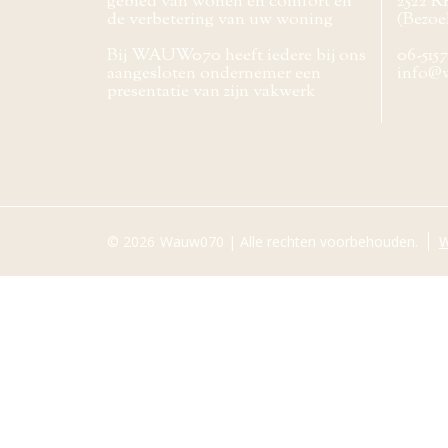
gebied van wonen en comfort en
2522 R
de verbetering van uw woning
(Bezoe
Bij WAUW070 heeft iedere bij ons
06-515
aangesloten ondernemer een
info@
presentatie van zijn vakwerk
© 2026
Wauw070 | Alle rechten voorbehouden.
W