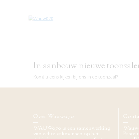
In aanbouw nieuwe toonzale
Komt u eens kijken bij ons in de toonzaal?
Over Wauw070
Conta
WAUW070 is een samenwerking
Wauw
van echte vakmensen op het
Pasteur