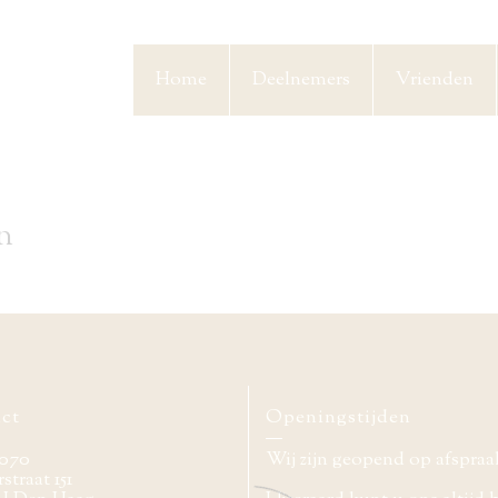
Home
Deelnemers
Vrienden
n
ct
Openingstijden
070
Wij zijn geopend op afspraa
straat 151