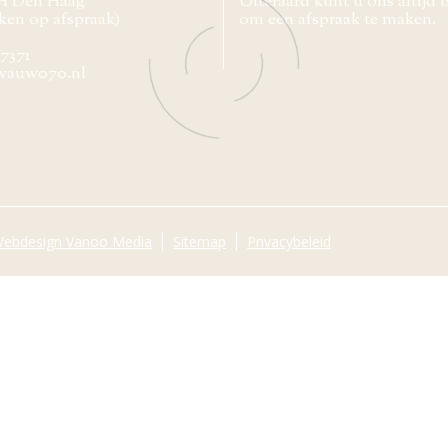
H Den Haag
Uiteraard kunt u ons altijd 
ken op afspraak)
om een afspraak te maken.
77371
wauw070.nl
ebdesign Vanoo Media
Sitemap
Privacybeleid